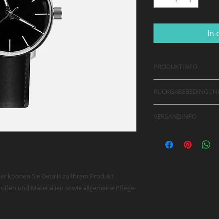
In
PRODUKTINFO
Das ist ein Produktd
RÜCKGABEBEDINGUN
Informationen zu I
beispielsweise Größ
Das sind Rückgabeb
Anleitungen. Dies is
VERSANDINFO
Ihren Kunden erkläre
beschreiben, was I
dem Kauf nicht zufr
Das sind Versandbe
wie Ihre Kunden von
Rückgabebedingunge
Kunden über Versan
können.
vorgeschrieben und 
informieren. Klare
Vertrauen Ihrer Ku
gute Möglichkeit, 
Ihren Online-Shop z
ier können Sie Details zu Ihrem Produkt 
zeigen, dass Ihr Sho
rößen und Materialien sowie allgemeine Pflege- 