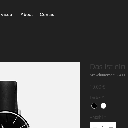
Visual
About
Contact
Das ist ein
Artikelnummer: 36411
Preis
10,00 €
Farbe
*
Anzahl
*