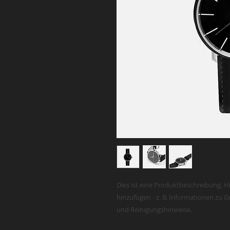
Dies ist eine Produktbeschreibung. H
hinzufügen - z. B. Informationen zu G
und Reinigungshinweise.